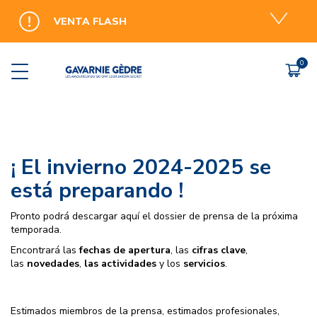
VENTA FLASH
INFORMACIÓN PRÁCTICA
ESTACIÓN
FORFAITS
ACTIVIDAD
Boletín de apertura de pistas
Precios bajos
Contact
Agenda y actividades
Área y mapa de pistas
Forfait de temporada
Acceso y transporte
Aventura a bordo de un
pisanieves
Espacio para principiantes
Ofertas y vales regalo
Seguro
3 in 1 experience
Actividades
Oferta para grupos
Área de prensa
¡ El invierno 2024-2025 se
Descensos en neumátic
trineos
Alquiler de esquís - tienda
Horarios y apertura
está preparando !
Raquetas y esquí de tra
Ice bar
¿ Dónde alojarse ?
Pronto podrá descargar aquí el dossier de prensa de la próxima
temporada.
la búsqueda del tesoro
Comida casera
Personas con movilidad reducida
Encontrará las
fechas de apertura
, las
cifras clave
,
Esquí de velocidad en Gavarnie
Puntos de venta
las
novedades
,
las
actividades
y los
servicios
.
La estación orientada hacia el
Offres d'emploi
futuro
Estimados miembros de la prensa, estimados profesionales,