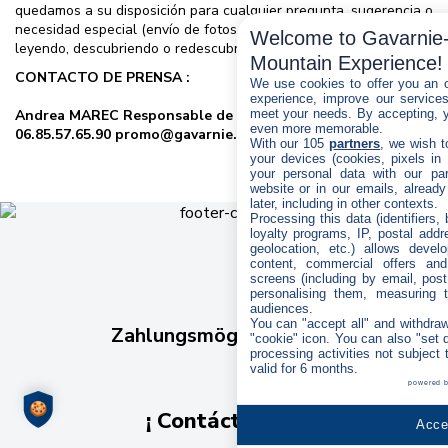
quedamos a su disposición para cualquier pregunta, sugerencia o
Eco-commitment
necesidad especial (envío de fotos, otros detalles) ¡Disfruten
Welcome to Gavarnie-
leyendo, descubriendo o redescubriendo el sitio!
Mountain Experience!
CONTACTO DE PRENSA :
We use cookies to offer you an o
experience, improve our services,
meet your needs. By accepting, 
Andrea MAREC Responsable de Comunicación y Marketing
even more memorable.
06.85.57.65.90 promo@gavarnie.com
With our 105
partners
, we wish t
your devices (cookies, pixels in
your personal data with our par
website or in our emails, alread
later, including in other contexts.
Processing this data (identifiers,
loyalty programs, IP, postal add
geolocation, etc.) allows devel
content, commercial offers an
screens (including by email, pos
personalising them, measuring t
audiences.
You can "accept all" and withdraw
Zahlungsmöglichkeiten :
"cookie" icon
. You can also "set 
processing activities not subject
valid for 6 months.
powered 
¡ Contáctenos !
Accep