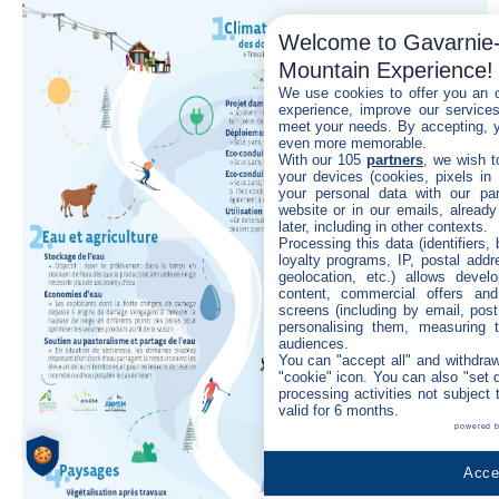
Eco-engagement
Welcome to Gavarnie-
Mountain Experience!
We use cookies to offer you an o
experience, improve our services,
meet your needs. By accepting, 
even more memorable.
With our 105
partners
, we wish t
your devices (cookies, pixels in
your personal data with our par
website or in our emails, alread
later, including in other contexts.
Processing this data (identifiers,
loyalty programs, IP, postal add
geolocation, etc.) allows devel
content, commercial offers an
screens (including by email, pos
personalising them, measuring t
audiences.
You can "accept all" and withdraw
"cookie" icon
. You can also "set 
processing activities not subject
valid for 6 months.
powered 
Accep