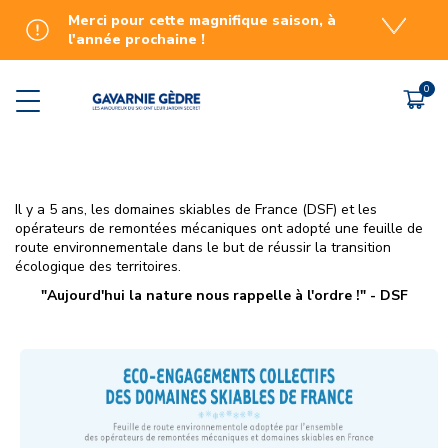
Merci pour cette magnifique saison, à
l'année prochaine !
INFOS PRATIQUES
FORFAITS
STATION
ACTIVITÉ
Bulletin d'ouverture des pistes
Petits prix
Contact
Agenda et animations
Domaine et plan des pistes
Forfait saison
Accès et transport
Aventure à bord d'une
Espace débutants & ESF
Bons plans
Assurance
Réveil VIP : dameuse et
traces
Il y a 5 ans, les domaines skiables de France (DSF) et les
Activités
Offre pour les groupes
Espace presse
opérateurs de remontées mécaniques ont adopté une feuille de
Descentes en bouée à n
route environnementale dans le but de réussir la transition
luge
Location ski - boutique
Horaires et ouverture
écologique des territoires.
Raquettes et ski de ra
Bar de glace
Où se loger ?
"Aujourd'hui la nature nous rappelle à l'ordre !" - DSF
Nouveau : le jeu de piste
Une restauration faite maison
Personnes à Mobilité Réduite
Le ski de vitesse à Gavarnie
Points de vente
Station de Gavarnie-Gèdre :
Offres d'emploi
travaux et projets à venir